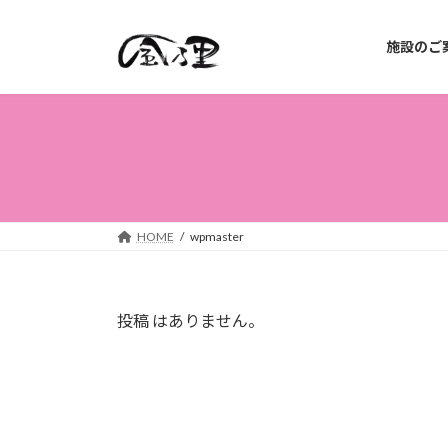
コ
ナ
ン
ビ
施設のご
テ
ゲ
ン
ー
ツ
シ
へ
ョ
ス
ン
キ
に
ッ
移
プ
動
HOME
wpmaster
投稿 はありません。