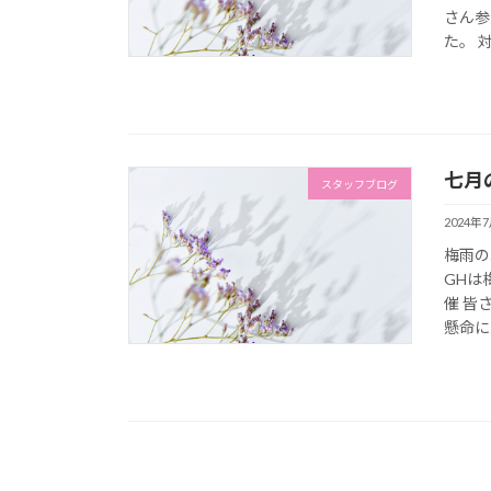
さん参
た。 
七月
スタッフブログ
2024年
梅雨の
GHは
催 皆
懸命に