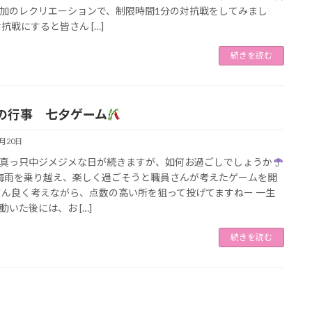
加のレクリエーションで、制限時間1分の対抗戦をしてみまし
対抗戦にすると皆さん […]
続きを読む
の行事 七夕ゲーム
7月20日
真っ只中ジメジメな日が続きますが、如何お過ごしでしょうか
梅雨を乗り越え、楽しく過ごそうと職員さんが考えたゲームを開
さん良く考えながら、点数の高い所を狙って投げてますねー 一生
動いた後には、お […]
続きを読む