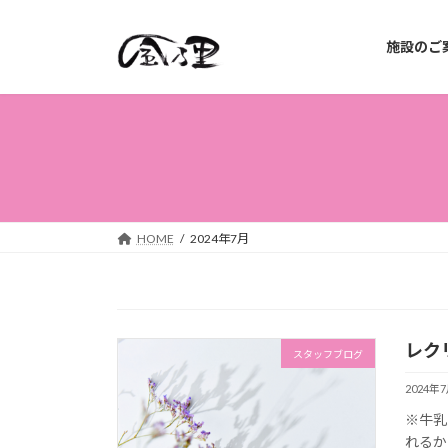
コ
ナ
ン
ビ
施設のご
テ
ゲ
ン
ー
ツ
シ
へ
ョ
ス
ン
キ
に
ッ
移
プ
動
HOME
2024年7月
レク
スタッフブログ
2024年
※牛乳
れるか