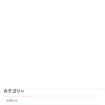
4月のお花見
スタッフブログ
2026年4月28日
GH 4月の行事 ホップ！スッテプ！ジャ
スタッフブログ
ンプ！
2026年4月27日
GH 3月の行事 ひな祭り
スタッフブログ
2026年3月13日
カテゴリー
お知らせ