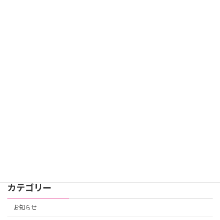
4月のお花見
スタッフブログ
2026年4月28日
GH 4月の行事 ホップ！スッテプ！ジャ
スタッフブログ
ンプ！
2026年4月27日
GH 3月の行事 ひな祭り
スタッフブログ
2026年3月13日
カテゴリー
お知らせ