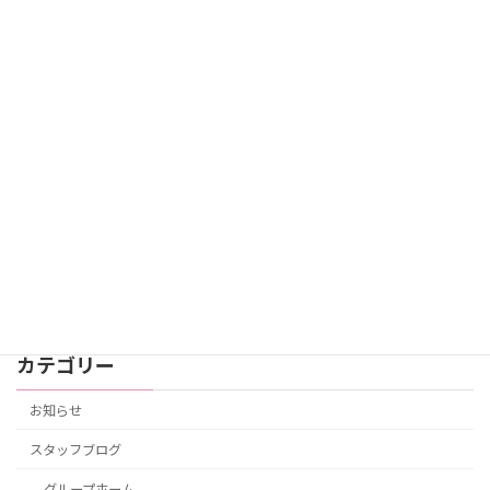
GH 4月の行事 ホップ！スッテプ！ジャ
スタッフブログ
ンプ！
2026年4月27日
GH 3月の行事 ひな祭り
スタッフブログ
2026年3月13日
カテゴリー
お知らせ
スタッフブログ
グループホーム