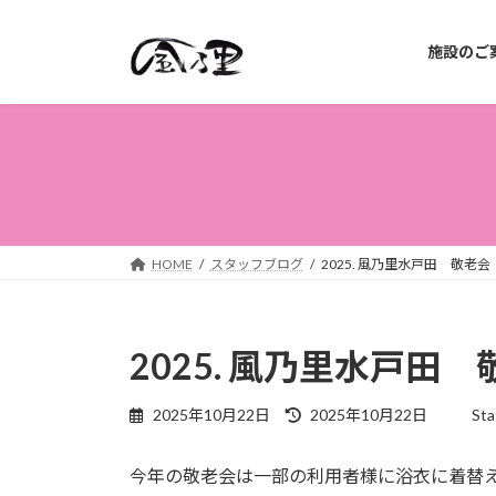
コ
ナ
ン
ビ
施設のご
テ
ゲ
ン
ー
ツ
シ
へ
ョ
ス
ン
キ
に
ッ
移
プ
動
HOME
スタッフブログ
2025. 風乃里水戸田 敬老会
2025. 風乃里水戸田
最
2025年10月22日
2025年10月22日
Sta
終
更
今年の敬老会は一部の利用者様に浴衣に着替
新