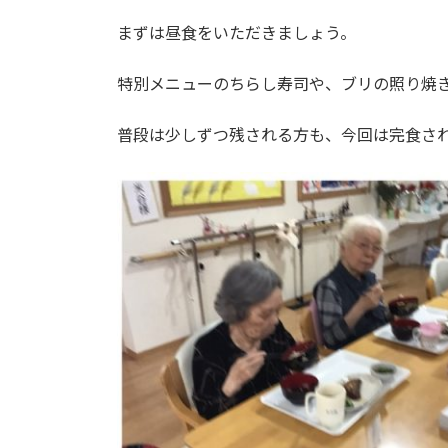
日
時
まずは昼食をいただきましょう。
:
特別メニューのちらし寿司や、ブリの照り焼
普段は少しずつ残される方も、今回は完食さ