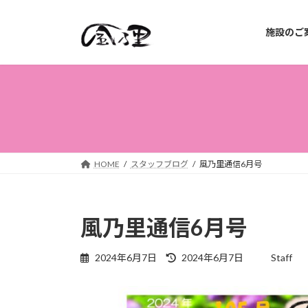
コ
ナ
ン
ビ
施設のご
テ
ゲ
ン
ー
ツ
シ
へ
ョ
ス
ン
キ
に
ッ
移
プ
動
HOME
スタッフブログ
風乃里通信6月号
風乃里通信6月号
最
2024年6月7日
2024年6月7日
Staff
終
更
新