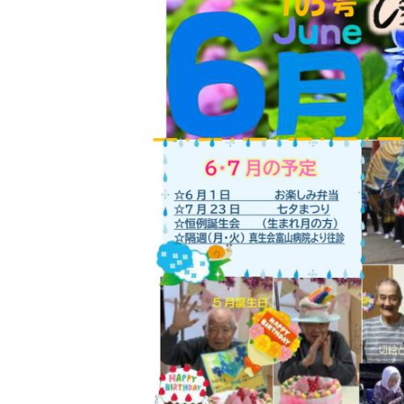
日
時
: