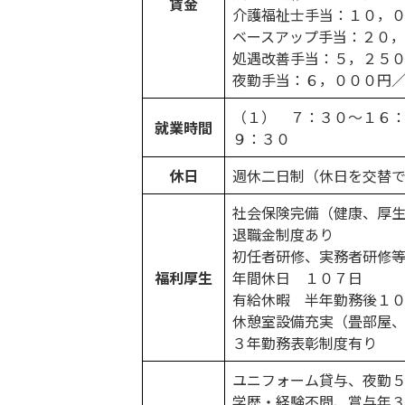
賃金
介護福祉士手当：１０，
ベースアップ手当：２０
処遇改善手当：５，２５
夜勤手当：６，０００円
（１） ７：３０〜１６
就業時間
９：３０
休日
週休二日制（休日を交替で
社会保険完備（健康、厚
退職金制度あり
初任者研修、実務者研修
福利厚生
年間休日 １０７日
有給休暇 半年勤務後１
休憩室設備充実（畳部屋
３年勤務表彰制度有り
ユニフォーム貸与、夜勤
学歴・経験不問、賞与年