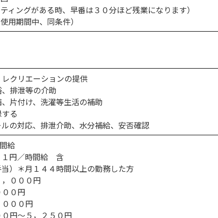
ーティングがある時、早番は３０分ほど残業になります）
（使用期間中、同条件）
、レクリエーションの提供
浴、排泄等の介助
備、片付け、洗濯等生活の補助
録する
ールの対応、排泄介助、水分補給、安否確認
時間給
０１円／時間給 含
手当）＊月１４４時間以上の勤務した方
３，０００円
０００円
，０００円
００円〜５，２５０円