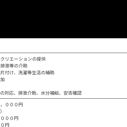
レクリエーションの提供
、排泄等の介助
、片付け、洗濯等生活の補助
参加
ルの対応、排泄介助、水分補給、安否確認
０，０００円
当）
，０００円
００円