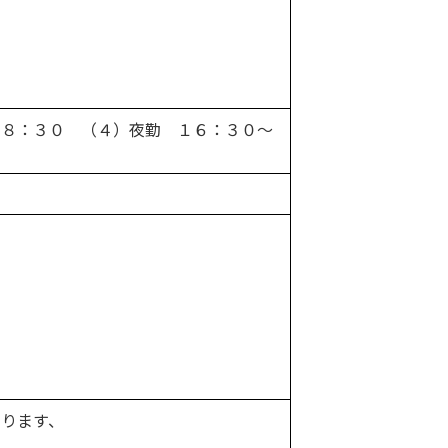
１８：３０ （４）夜勤 １６：３０〜
なります、