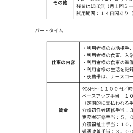
その他
残業はほぼ無（月１回ミ
試用期間：１４日間あり
パートタイム
・利用者様のお話相手
・利用者様の食事、入
仕事の内容
・利用者様の食事の準
・利用者様の生活を記
・夜勤帯は、ナースコ
906円〜１１００円／
ベースアップ手当 １
（定期的に支払われる
賃金
介護初任者研修手当：
実務者研修手当：５，
介護福祉士手当：１０
処遇改善手当：３，０