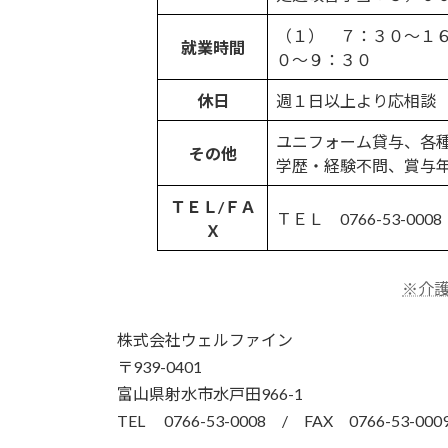
（１） ７：３０〜１
就業時間
０〜９：３０
休日
週１日以上より応相談
ユニフォーム貸与、各
その他
学歴・経験不問、賞与
ＴＥＬ/ＦＡ
ＴＥＬ 0766-53-0008
Ｘ
※介
株式会社ウェルファイン
〒939-0401
富山県射水市水戸田966-1
TEL 0766-53-0008 / FAX 0766-53-000