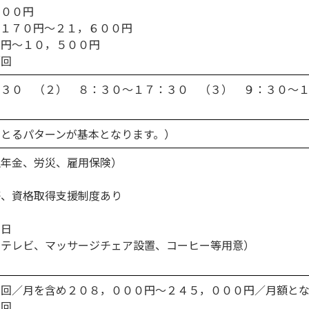
０００円
，１７０円～２１，６００円
０円〜１０，５００円
／回
：３０ （２） ８：３０〜１７：３０ （３） ９：３０〜
とるパターンが基本となります。）
生年金、労災、雇用保険）
等、資格取得支援制度あり
０日
、テレビ、マッサージチェア設置、コーヒー等用意）
５回／月を含め２０８，０００円〜２４５，０００円／月額と
３回