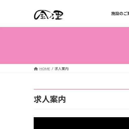
コ
ナ
ン
ビ
施設のご
テ
ゲ
ン
ー
ツ
シ
へ
ョ
ス
ン
キ
に
ッ
移
プ
動
HOME
求人案内
求人案内